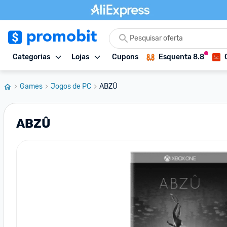
Categorias
Lojas
Cupons
Esquenta 8.8
Games
Jogos de PC
ABZÛ
ABZÛ