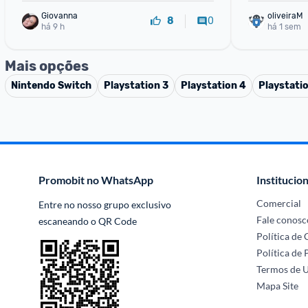
Giovanna
oliveiraM
0
8
há 9 h
há 1 sem
Mais opções
Nintendo Switch
Playstation 3
Playstation 4
Playstati
Promobit no WhatsApp
Institucion
Comercial
Entre no nosso grupo exclusivo 
Fale conosc
escaneando o QR Code
Política de
Política de 
Termos de 
Mapa Site