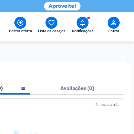
Postar oferta
Lista de desejos
Notificações
Entrar
0
)
Avaliações (
0
)
5 meses atrás