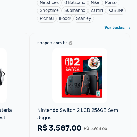
Netshoes
O Boticario
Nike
Ponto
Shoptime
Submarino
Zattini
KaBuM!
Pichau
iFood!
Stanley
Ver todas
shopee.com.br
eria 
Nintendo Switch 2 LCD 256GB Sem 
st 
Jogos
R$
3.587,00
R$ 5.968,66
 melho