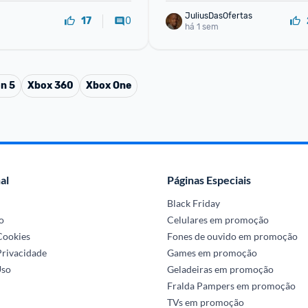
JuliusDasOfertas
0
17
há 1 sem
on 5
Xbox 360
Xbox One
al
Páginas Especiais
Black Friday
o
Celulares em promoção
 Cookies
Fones de ouvido em promoção
Privacidade
Games em promoção
Uso
Geladeiras em promoção
Fralda Pampers em promoção
TVs em promoção