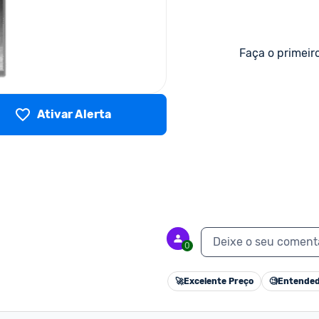
Faça o primeir
Ativar Alerta
Deixe o seu coment
0
🚀
Excelente Preço
🧐
Entended