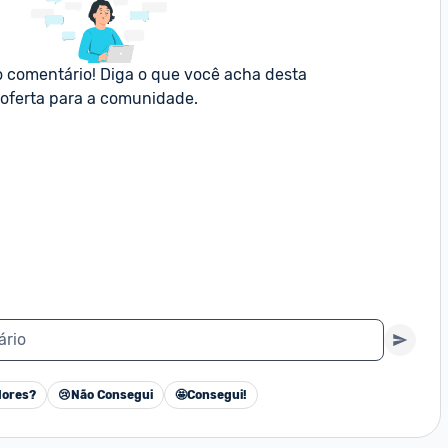
o comentário! Diga o que você acha desta 
oferta para a comunidade.
ário
ores?
😢
Não Consegui
🤩
Consegui!
Cancelar