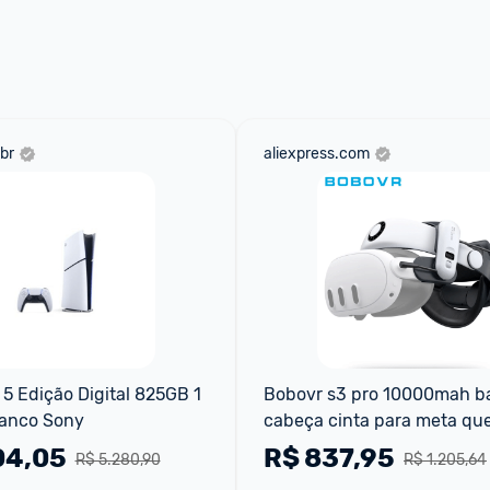
br
aliexpress.com
 5 Edição Digital 825GB 1 
Bobovr s3 pro 10000mah bat
ranco Sony
cabeça cinta para meta que
3quest 3s com cabeça ar 
04,05
R$
837,95
R$ 5.280,90
R$ 1.205,64
condicionado vr acessórios