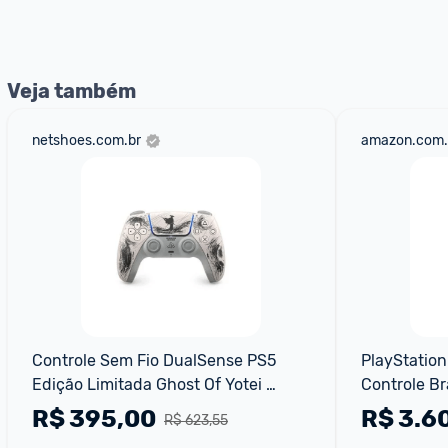
Veja também
netshoes.com.br
amazon.com.
Controle Sem Fio DualSense PS5 
PlayStation
Edição Limitada Ghost Of Yotei 
Controle B
1000048390 Branco
R$
395,00
R$
3.6
R$ 623,55