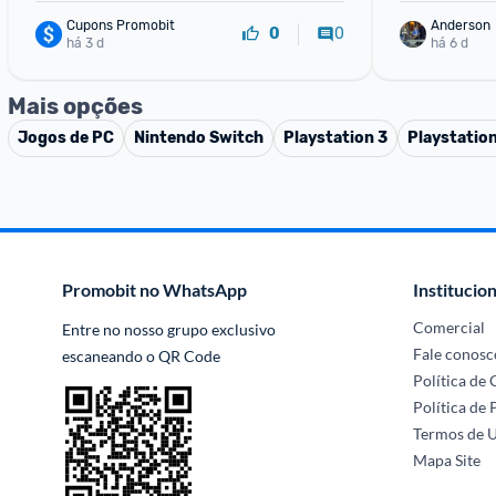
Cupons Promobit
Anderson
0
0
há 3 d
há 6 d
Mais opções
Jogos de PC
Nintendo Switch
Playstation 3
Playstatio
Promobit no WhatsApp
Institucion
Comercial
Entre no nosso grupo exclusivo 
Fale conosc
escaneando o QR Code
Política de
Política de 
Termos de 
Mapa Site