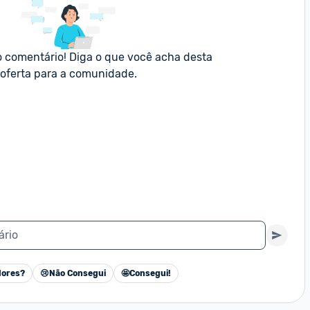
o comentário! Diga o que você acha desta 
oferta para a comunidade.
ário
ores?
😢
Não Consegui
🤩
Consegui!
Cancelar