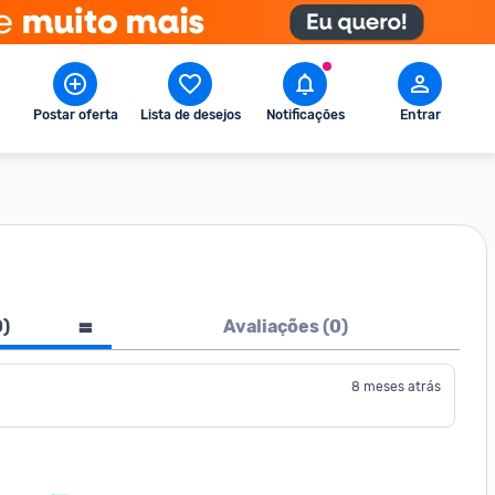
Postar oferta
Lista de desejos
Notificações
Entrar
0
)
Avaliações (
0
)
8 meses atrás