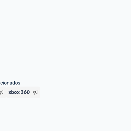
ecionados
xbox 360