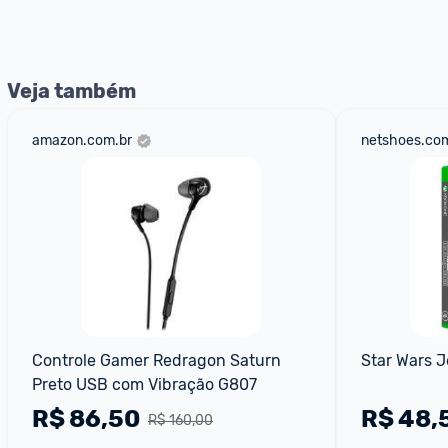
Veja também
amazon.com.br
netshoes.com
Controle Gamer Redragon Saturn 
Star Wars J
Preto USB com Vibração G807
R$
86,50
R$
48,
R$ 160,00