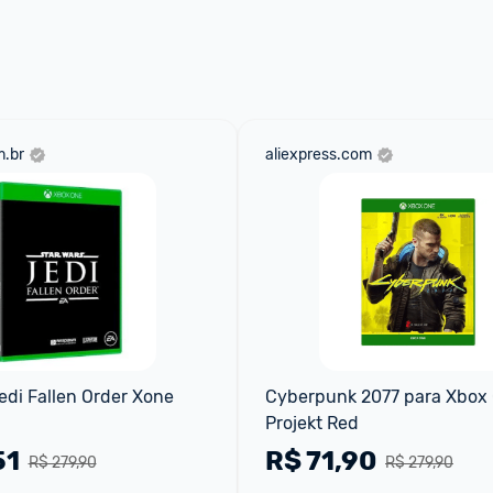
.br
aliexpress.com
edi Fallen Order Xone
Cyberpunk 2077 para Xbox 
Projekt Red
51
R$
71,90
R$ 279,90
R$ 279,90