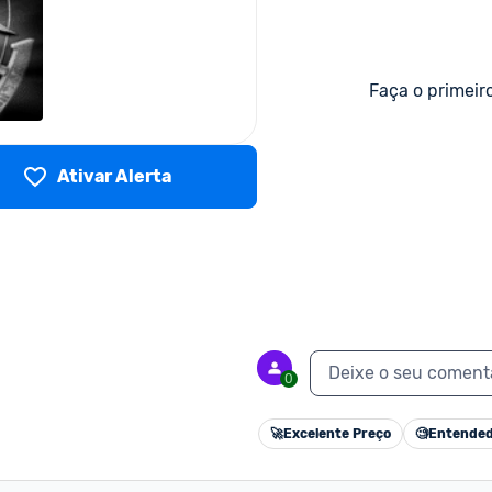
Faça o primeir
Ativar Alerta
Deixe o seu coment
0
🚀
Excelente Preço
🧐
Entended