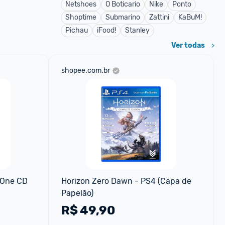
Netshoes
O Boticario
Nike
Ponto
Shoptime
Submarino
Zattini
KaBuM!
Pichau
iFood!
Stanley
Ver todas
shopee.com.br
One CD 
Horizon Zero Dawn - PS4 (Capa de 
Papelão)
R$
49,90