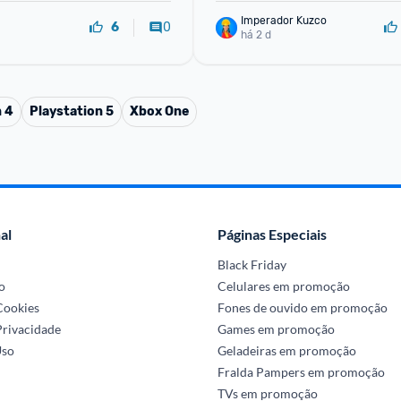
Imperador Kuzco
0
6
há 2 d
n 4
Playstation 5
Xbox One
al
Páginas Especiais
Black Friday
o
Celulares em promoção
 Cookies
Fones de ouvido em promoção
Privacidade
Games em promoção
Uso
Geladeiras em promoção
Fralda Pampers em promoção
TVs em promoção