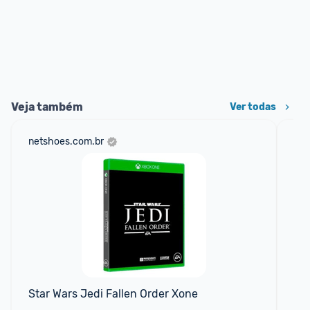
Veja também
Ver todas
netshoes.com.br
sho
Star Wars Jedi Fallen Order Xone
Ho