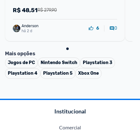
R$
48,51
R
R$ 279,90
Anderson
0
6
há 2 d
Mais opções
Jogos de PC
Nintendo Switch
Playstation 3
Playstation 4
Playstation 5
Xbox One
Institucional
Comercial