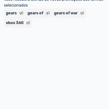
selecionados
gears
gears of
gears of war
xbox 360