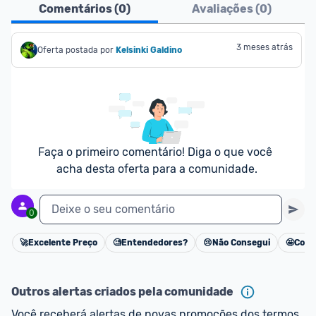
Comentários (
0
)
Avaliações (
0
)
3 meses atrás
Oferta postada por
Kelsinki Galdino
Faça o primeiro comentário! Diga o que você 
acha desta oferta para a comunidade.
Deixe o seu comentário
0
🚀
Excelente Preço
🧐
Entendedores?
😢
Não Consegui
🤩
Cons
Cancelar
Outros alertas criados pela comunidade
Você receberá alertas de novas promoções dos termos 