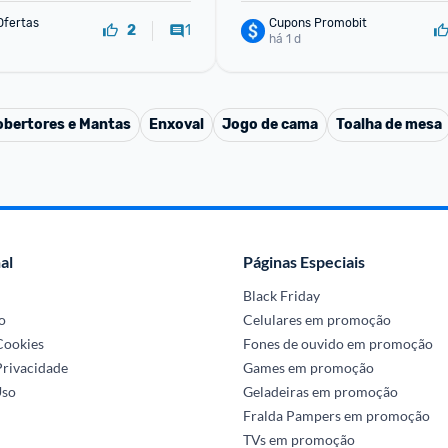
Ofertas
Cupons Promobit
1
2
há 1 d
obertores e Mantas
Enxoval
Jogo de cama
Toalha de mesa
al
Páginas Especiais
Black Friday
o
Celulares em promoção
 Cookies
Fones de ouvido em promoção
Privacidade
Games em promoção
Uso
Geladeiras em promoção
Fralda Pampers em promoção
TVs em promoção