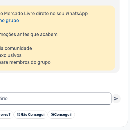
do Mercado Livre direto no seu WhatsApp

 no grupo
moções antes que acabem!

la comunidade

xclusivos

 para membros do grupo
ário
ores?
😢
Não Consegui
🤩
Consegui!
Cancelar