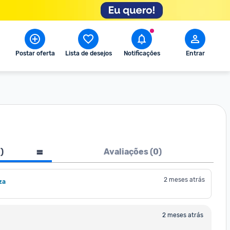
Postar oferta
Lista de desejos
Notificações
Entrar
1
)
Avaliações (
0
)
2 meses atrás
za
2 meses atrás