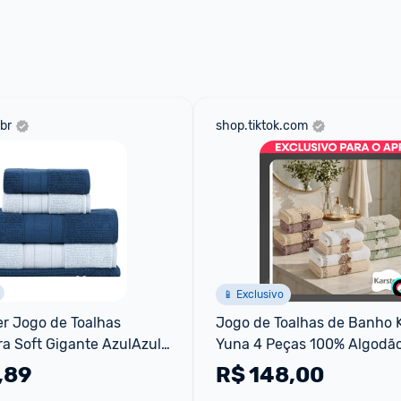
 através do 
Fale com o Promobit.
br
shop.tiktok.com
📱 Exclusivo
 Jogo de Toalhas 
Jogo de Toalhas de Banho K
ra Soft Gigante AzulAzul 
Yuna 4 Peças 100% Algodão
ç
Excelente Absorção G...
,89
R$
148,00