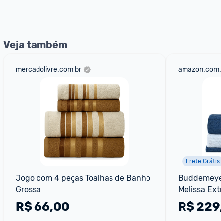
nossos Admins marcando 
@admin
 em um comentário ou
Veja também
mercadolivre.com.br
amazon.com.
Frete Grátis
Jogo com 4 peças Toalhas de Banho 
Buddemeyer
Grossa
Melissa Ext
Marinho 5p
R$
66,00
R$
229