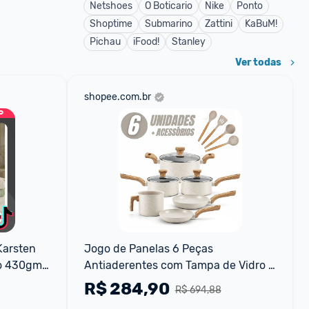
Netshoes
O Boticario
Nike
Ponto
Shoptime
Submarino
Zattini
KaBuM!
Pichau
iFood!
Stanley
Ver todas
shopee.com.br
arsten 
Jogo de Panelas 6 Peças 
 430gm² 
Antiaderentes com Tampa de Vidro 
Temperada com 4 Utensílios de 
R$
284,90
R$ 694,88
Cozinha