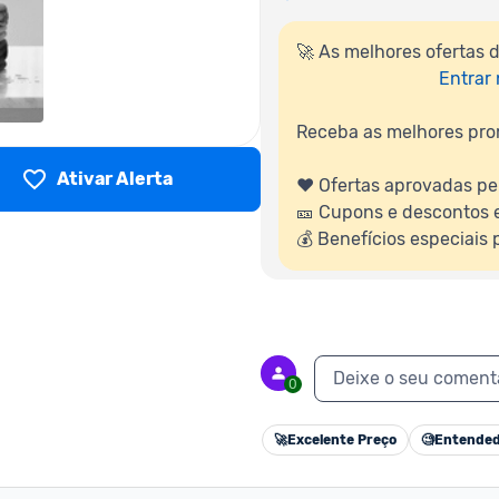
🚀 As melhores ofertas 
Entrar
Receba as melhores pro
Ativar Alerta
❤️ Ofertas aprovadas pe
🎫️ Cupons e descontos e
💰 Benefícios especiais
Deixe o seu coment
0
🚀
Excelente Preço
🧐
Entended