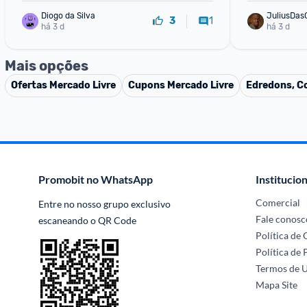
Diogo da Silva
JuliusDas
1
3
há 3 d
há 3 d
Mais opções
Ofertas
Mercado Livre
Cupons
Mercado Livre
Edredons, C
Promobit no WhatsApp
Institucion
Comercial
Entre no nosso grupo exclusivo 
Fale conosc
escaneando o QR Code
Política de
Política de 
Termos de 
Mapa Site