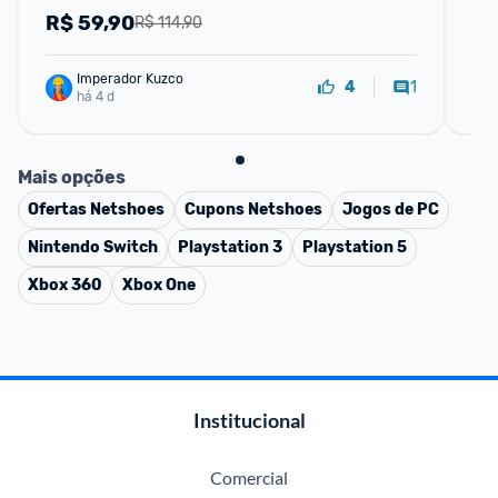
R$
59,90
R
R$ 114,90
Imperador Kuzco
1
4
há 4 d
Mais opções
Ofertas
Netshoes
Cupons
Netshoes
Jogos de PC
Nintendo Switch
Playstation 3
Playstation 5
Xbox 360
Xbox One
Institucional
Comercial