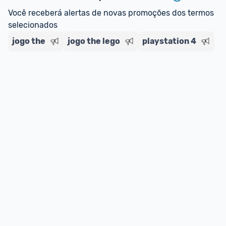
regras do cartão N Card, 
clique aqui
.
Você receberá alertas de novas promoções dos termos 
Entrega Expressa
: A partir de 2 dias úteis.* 
selecionados
*Confira 
aqui
 as regras e condições!
jogo the
jogo the lego
playstation 4