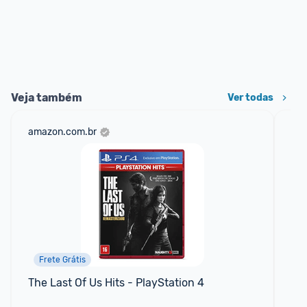
Veja também
Ver todas
amazon.com.br
sho
Frete Grátis
The Last Of Us Hits - PlayStation 4
CO