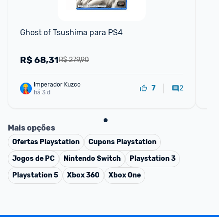
Ghost of Tsushima para PS4
Sca
PS
R$
68,31
R
R$ 279,90
Imperador Kuzco
2
7
há 3 d
Mais opções
Ofertas
Playstation
Cupons
Playstation
Jogos de PC
Nintendo Switch
Playstation 3
Playstation 5
Xbox 360
Xbox One