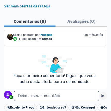
Ver mais ofertas dessa loja
Comentários (
0
)
Avaliações (
0
)
Oferta postada por
Marcelo
um mês atrás
Especialista em
Games
Faça o primeiro comentário! Diga o que você 
acha desta oferta para a comunidade.
Deixe o seu comentário
0
🚀
Excelente Preço
🧐
Entendedores?
😢
Não Consegui
🤩
Cons
Cancelar