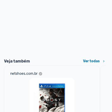
Veja também
Ver todas
netshoes.com.br
mer