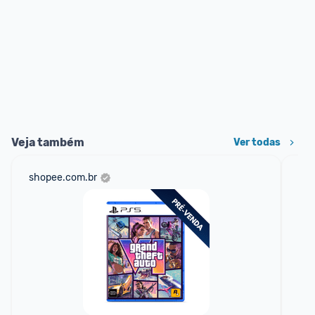
Veja também
Ver todas
shopee.com.br
mer