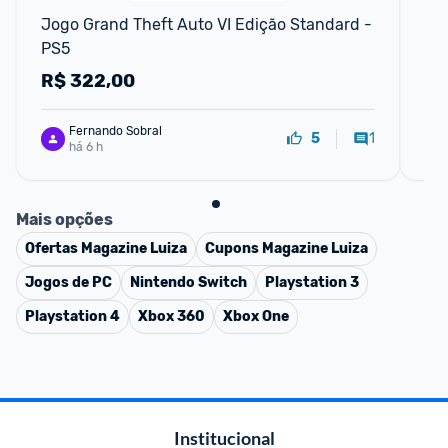
Jogo Grand Theft Auto VI Edição Standard - 
Jog
PS5
R$
322,00
R
Fernando Sobral
1
5
há 6 h
Mais opções
Ofertas
Magazine Luiza
Cupons
Magazine Luiza
Jogos de PC
Nintendo Switch
Playstation 3
Playstation 4
Xbox 360
Xbox One
Institucional