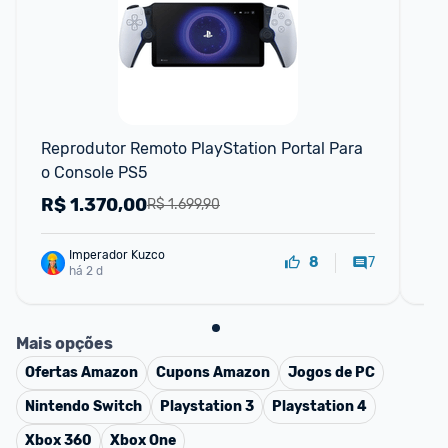
Reprodutor Remoto PlayStation Portal Para 
God
o Console PS5
R$
1.370,00
R
R$ 1.699,90
Imperador Kuzco
7
8
há 2 d
Mais opções
Ofertas
Amazon
Cupons
Amazon
Jogos de PC
Nintendo Switch
Playstation 3
Playstation 4
Xbox 360
Xbox One