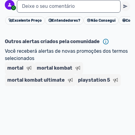
Deixe o seu comentário
0
🚀
Excelente Preço
🧐
Entendedores?
😢
Não Consegui
🤩
Cons
Cancelar
Outros alertas criados pela comunidade
Você receberá alertas de novas promoções dos termos 
selecionados
mortal
mortal kombat
mortal kombat ultimate
playstation 5