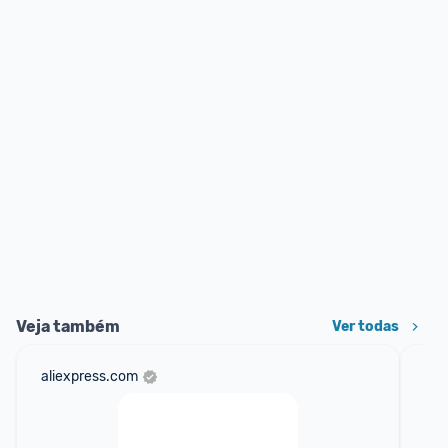
Veja também
Ver todas
aliexpress.com
mer