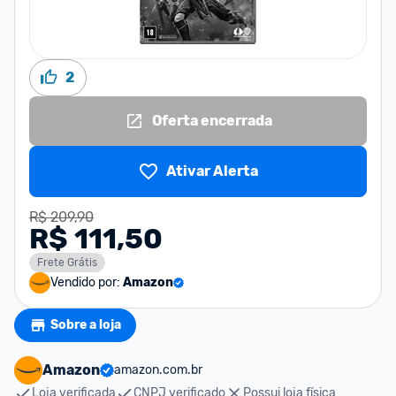
2
Oferta encerrada
Ativar Alerta
R$ 209,90
R$ 111,50
Frete Grátis
Vendido por:
Amazon
Sobre a loja
Amazon
amazon.com.br
Loja verificada
CNPJ verificado
Possui loja física