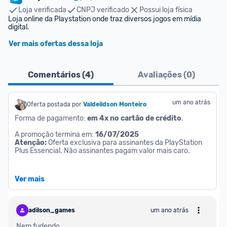
Loja verificada
CNPJ verificado
Possui loja física
Loja online da Playstation onde traz diversos jogos em mídia 
digital.
Ver mais ofertas dessa loja
Comentários (
4
)
Avaliações (
0
)
um ano atrás
Oferta postada por
Valdeildson Monteiro
Forma de pagamento: 
em 4x no cartão de crédito
.
A promoção termina em: 
16/07/2025
Atenção:
 Oferta exclusiva para assinantes da PlayStation 
Plus Essencial. Não assinantes pagam valor mais caro.
Saiba o que é e 
como funciona o novo serviço PlayStation Pl
Ver mais
us
, que agora conta com três níveis de assinatura.
adilson_games
um ano atrás
Nem fudendo