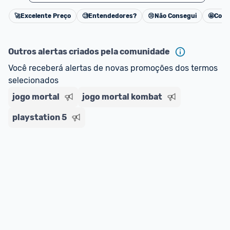
🚀
Excelente Preço
🧐
Entendedores?
😢
Não Consegui
🤩
Cons
Cancelar
Outros alertas criados pela comunidade
Você receberá alertas de novas promoções dos termos 
selecionados
jogo mortal
jogo mortal kombat
playstation 5