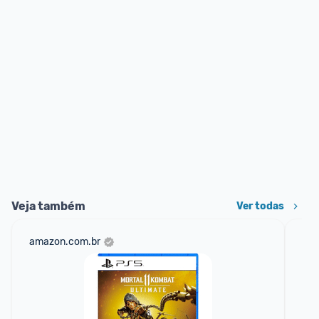
Veja também
Ver todas
amazon.com.br
mer