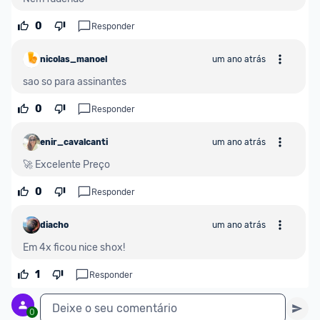
0
Responder
nicolas_manoel
um ano atrás
sao so para assinantes 
0
Responder
enir_cavalcanti
um ano atrás
🚀 Excelente Preço
0
Responder
diacho
um ano atrás
Em 4x ficou nice shox!
1
Responder
Deixe o seu comentário
0