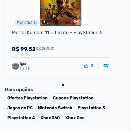
Frete Grátis
Mortal Kombat 11 Ultimate - PlayStation 5
Jo
R$
99,52
R
R$ 209,90
Igor
1
2
há 3 h
Mais opções
Ofertas
Playstation
Cupons
Playstation
Jogos de PC
Nintendo Switch
Playstation 3
Playstation 4
Xbox 360
Xbox One