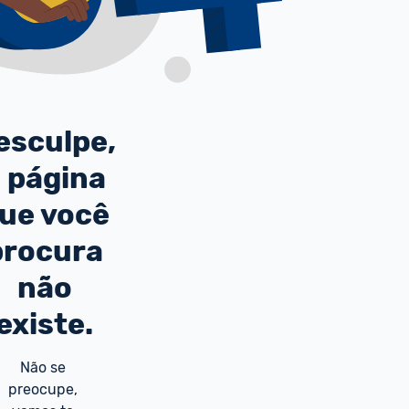
esculpe,
 página
ue você
procura
não
existe.
Não se 
preocupe, 