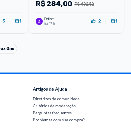
R$
284,00
R$ 482,52
Felipe
1
1
5
2
há 17 h
ox One
Artigos de Ajuda
Diretrizes da comunidade
Critérios de moderação
Perguntas frequentes
Problemas com sua compra?