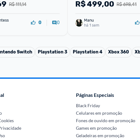
e Controle VR Suporte 
69
R$
499,00
R$ 111,14
R$ 698,41
es de Mouse Gamer Com
antess
Manu
0
0
há 1 sem
intendo Switch
Playstation 3
Playstation 4
Xbox 360
Xb
al
Páginas Especiais
Black Friday
o
Celulares em promoção
 Cookies
Fones de ouvido em promoção
Privacidade
Games em promoção
Uso
Geladeiras em promoção