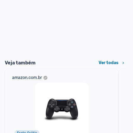
Veja também
Ver todas
amazon.com.br
net