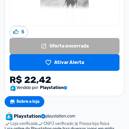
5
Oferta encerrada
Ativar Alerta
R$ 22,42
Vendido por:
Playstation
Sobre a loja
Playstation
playstation.com
Loja verificada
CNPJ verificado
Possui loja física
Loja online da Playstation onde traz diversos jogos em mídia 