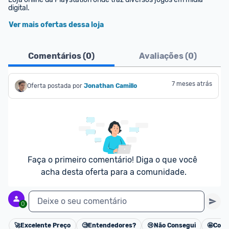
digital.
Ver mais ofertas dessa loja
Comentários (
0
)
Avaliações (
0
)
7 meses atrás
Oferta postada por
Jonathan Camillo
Faça o primeiro comentário! Diga o que você 
acha desta oferta para a comunidade.
Deixe o seu comentário
0
🚀
Excelente Preço
🧐
Entendedores?
😢
Não Consegui
🤩
Cons