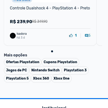
Frete Grátis
Controle Dualshock 4 - PlayStation 4 - Preto
Gh
R$
239,90
R
R$ 349,90
Isadora
5
1
há 3 d
Mais opções
Ofertas
Playstation
Cupons
Playstation
Jogos de PC
Nintendo Switch
Playstation 3
Playstation 5
Xbox 360
Xbox One
Institucional