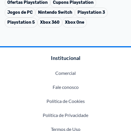
Ofertas
Playstation
Cupons
Playstation
Jogos de PC
Nintendo Switch
Playstation 3
Playstation 5
Xbox 360
Xbox One
Institucional
Comercial
Fale conosco
Política de Cookies
Política de Privacidade
Termos de Uso