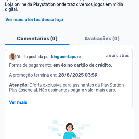
Loja online da Playstation onde traz diversos jogos em mídia 
digital.
Ver mais ofertas dessa loja
Comentários (
0
)
Avaliações (
0
)
um ano atrás
Oferta postada por
Ninguemtapuro
Forma de pagamento: 
em 4x no cartão de crédito
.
A promoção termina em: 
28/8/2025 03:59
Atenção:
 Oferta exclusiva para assinantes da PlayStation 
Plus Essencial. Não assinantes pagam valor mais caro.
Saiba o que é e 
como funciona o novo serviço PlayStation Pl
Ver mais
us
, que agora conta com três níveis de assinatura.