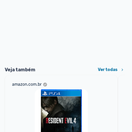
Veja também
Ver todas
amazon.com.br
sho