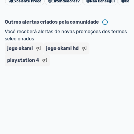
🚀
Excelente Preço
🧐
Entendedores?
😢
Não Consegui
🤩
Cons
Cancelar
Outros alertas criados pela comunidade
Você receberá alertas de novas promoções dos termos 
selecionados
jogo okami
jogo okami hd
playstation 4