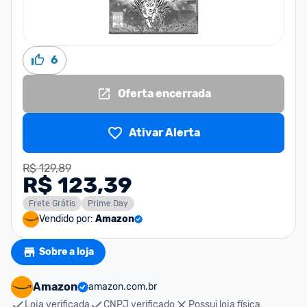
6
Oferta encerrada
Ativar Alerta
R$ 129,89
R$ 123,39
Frete Grátis
Prime Day
Vendido por:
Amazon
Sobre a loja
Amazon
amazon.com.br
Loja verificada
CNPJ verificado
Possui loja física