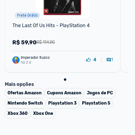
Frete Grátis
The Last Of Us Hits - PlayStation 4
Ho
R$
59,90
R
R$ 114,90
Imperador Kuzco
1
4
há 2 d
Mais opções
Ofertas
Amazon
Cupons
Amazon
Jogos de PC
Nintendo Switch
Playstation 3
Playstation 5
Xbox 360
Xbox One