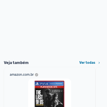
Veja também
Ver todas
amazon.com.br
sho