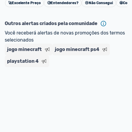
🚀
Excelente Preço
🧐
Entendedores?
😢
Não Consegui
🤩
Cons
Cancelar
Outros alertas criados pela comunidade
Você receberá alertas de novas promoções dos termos 
selecionados
jogo minecraft
jogo minecraft ps4
playstation 4