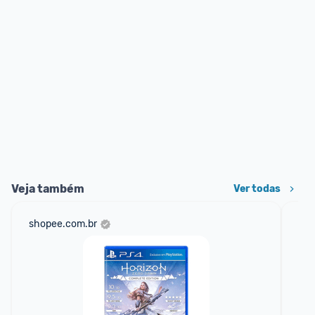
Veja também
Ver todas
shopee.com.br
am