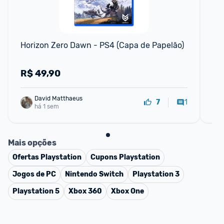
F
Horizon Zero Dawn - PS4 (Capa de Papelão)
Con
R$
49,90
R
David Matthaeus 
1
7
há 1 sem
Mais opções
Ofertas
Playstation
Cupons
Playstation
Jogos de PC
Nintendo Switch
Playstation 3
Playstation 5
Xbox 360
Xbox One