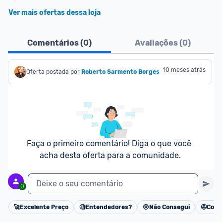
Ver mais ofertas dessa loja
Comentários (
0
)
Avaliações (
0
)
10 meses atrás
Oferta postada por
Roberto Sarmento Borges
Faça o primeiro comentário! Diga o que você 
acha desta oferta para a comunidade.
Deixe o seu comentário
0
🚀
Excelente Preço
🧐
Entendedores?
😢
Não Consegui
🤩
Cons
Cancelar