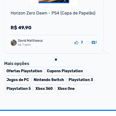
F
Horizon Zero Dawn - PS4 (Capa de Papelão)
Go
R$
49,90
R
David Matthaeus 
1
7
há 1 sem
Mais opções
Ofertas
Playstation
Cupons
Playstation
Jogos de PC
Nintendo Switch
Playstation 3
Playstation 5
Xbox 360
Xbox One