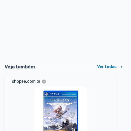
Veja também
Ver todas
shopee.com.br
am