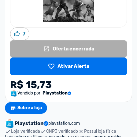
7
Oferta encerrada
Ativar Alerta
R$ 15,73
Vendido por:
Playstation
Sobre a loja
Playstation
playstation.com
Loja verificada
CNPJ verificado
Possui loja física
Loja online da Playstation onde traz diversos jogos em mídia 