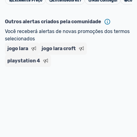
🚀
Excelente Preço
🧐
Entendedores?
😢
Não Consegui
🤩
Cons
Cancelar
Outros alertas criados pela comunidade
Você receberá alertas de novas promoções dos termos 
selecionados
jogo lara
jogo lara croft
playstation 4