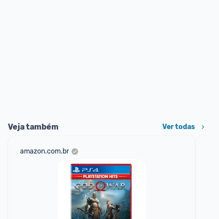
Veja também
Ver todas
amazon.com.br
sho