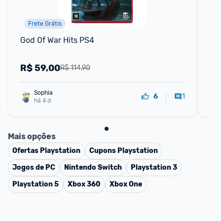
Frete Grátis
God Of War Hits PS4
Ho
R$
59,00
R
R$ 114,90
Sophia
1
6
há 4 d
Mais opções
Ofertas
Playstation
Cupons
Playstation
Jogos de PC
Nintendo Switch
Playstation 3
Playstation 5
Xbox 360
Xbox One