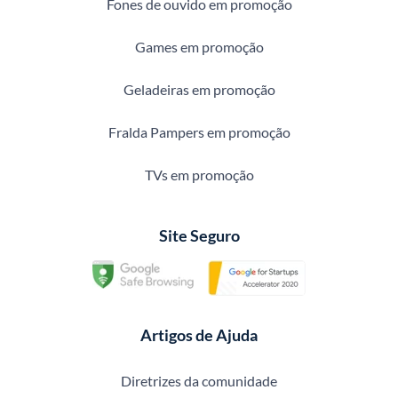
Fones de ouvido em promoção
Games em promoção
Geladeiras em promoção
Fralda Pampers em promoção
TVs em promoção
Site Seguro
Artigos de Ajuda
Diretrizes da comunidade