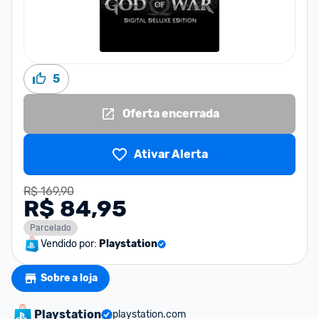
5
Oferta encerrada
Ativar Alerta
R$ 169,90
R$ 84,95
Parcelado
Vendido por:
Playstation
Sobre a loja
Playstation
playstation.com