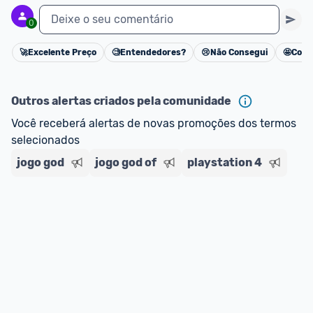
Deixe o seu comentário
0
🚀
Excelente Preço
🧐
Entendedores?
😢
Não Consegui
🤩
Cons
Cancelar
Outros alertas criados pela comunidade
Você receberá alertas de novas promoções dos termos 
selecionados
jogo god
jogo god of
playstation 4