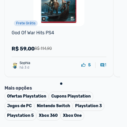
Frete Grátis
God Of War Hits PS4
Ho
R$
59,00
R
R$ 114,90
Sophia
1
5
há 3 d
Mais opções
Ofertas
Playstation
Cupons
Playstation
Jogos de PC
Nintendo Switch
Playstation 3
Playstation 5
Xbox 360
Xbox One