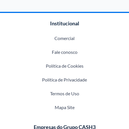
Institucional
Comercial
Fale conosco
Política de Cookies
Política de Privacidade
Termos de Uso
Mapa Site
Empresas do Grupo CASH3