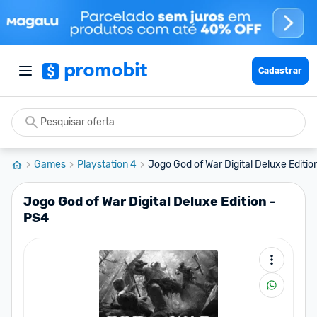
Cadastrar
Games
Playstation 4
Jogo God of War Digital Deluxe Editio
Jogo God of War Digital Deluxe Edition -
PS4