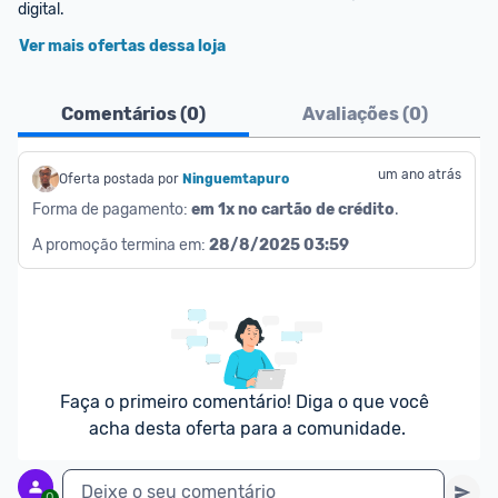
digital.
Ver mais ofertas dessa loja
Comentários (
0
)
Avaliações (
0
)
um ano atrás
Oferta postada por
Ninguemtapuro
Forma de pagamento: 
em 1x no cartão de crédito
.
A promoção termina em: 
28/8/2025 03:59
Faça o primeiro comentário! Diga o que você 
acha desta oferta para a comunidade.
Deixe o seu comentário
0