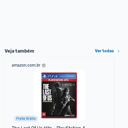
Veja também
Ver todas
amazon.com.br
sho
Frete Grátis