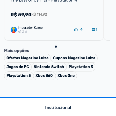
The Last Of Us Hits - PlayStation 4
Ho
R$
59,90
R
R$ 114,90
Imperador Kuzco
1
4
há 3 d
Mais opções
Ofertas
Magazine Luiza
Cupons
Magazine Luiza
Jogos de PC
Nintendo Switch
Playstation 3
Playstation 5
Xbox 360
Xbox One
Institucional