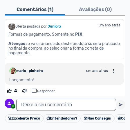
Pensando em comprar com 
MagaluPay
? Atente-
Comentários (
1
)
Avaliações (
0
)
se aos detalhes abaixo:
- É necessário ter o valor total da compra (produto 
um ano atrás
Oferta postada por
Juniorx
+ frete) em forma de saldo na carteira MagaluPay;
Formas de pagamento: Somente no 
PIX
.
- Caso você não tenha saldo, o desconto não será 
Atenção: 
o valor anunciado deste produto só será praticado 
dado para você;
no final da compra, ao selecionar a forma correta de 
pagamento.
- Você pode transferir a quantia da sua conta 
bancária para o MagaluPay por PIX;
- Para parclar compras, é necessário cadastrar seu 
marlo_pinheiro
um ano atrás
cartão de crédito no MagaluPay;
Lançamento!
4
Responder
Deixe o seu comentário
0
🚀
Excelente Preço
🧐
Entendedores?
😢
Não Consegui
🤩
Cons
Cancelar