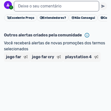
Deixe o seu comentário
0
🚀
Excelente Preço
🧐
Entendedores?
😢
Não Consegui
🤩
Cons
Cancelar
Outros alertas criados pela comunidade
Você receberá alertas de novas promoções dos termos 
selecionados
jogo far
jogo far cry
playstation 4