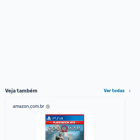
Veja também
Ver todas
amazon.com.br
sho