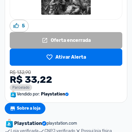
5
Oferta encerrada
Ativar Alerta
R$ 132,90
R$ 33,22
Parcelado
Vendido por:
Playstation
Sobre a loja
Playstation
playstation.com
Loja verificada
CNPJ verificado
Possui loja física