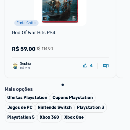
Frete Grátis
God Of War Hits PS4
Ho
R$
59,00
R
R$ 114,90
Sophia
1
4
há 2 d
Mais opções
Ofertas
Playstation
Cupons
Playstation
Jogos de PC
Nintendo Switch
Playstation 3
Playstation 5
Xbox 360
Xbox One