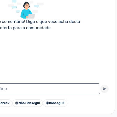
o comentário! Diga o que você acha desta 
oferta para a comunidade.
ário
ores?
😢
Não Consegui
🤩
Consegui!
Cancelar