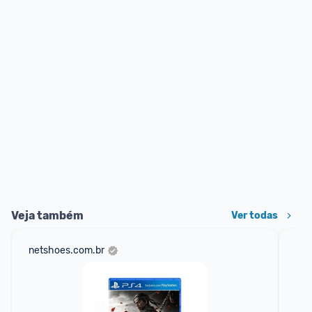
Veja também
Ver todas
netshoes.com.br
am