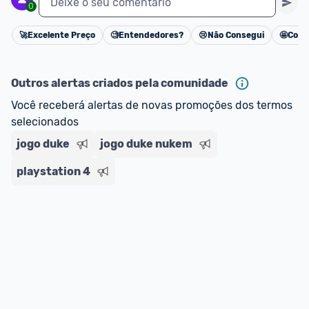
Deixe o seu comentário
0
🚀
Excelente Preço
🧐
Entendedores?
😢
Não Consegui
🤩
Cons
Cancelar
Outros alertas criados pela comunidade
Você receberá alertas de novas promoções dos termos 
selecionados
jogo duke
jogo duke nukem
playstation 4