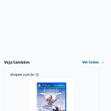
Veja também
Ver todas
shopee.com.br
am