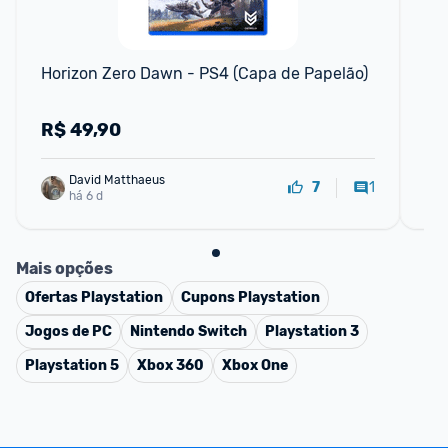
F
Horizon Zero Dawn - PS4 (Capa de Papelão)
Gh
Pl
R$
49,90
R
David Matthaeus 
1
7
há 6 d
Mais opções
Ofertas
Playstation
Cupons
Playstation
Jogos de PC
Nintendo Switch
Playstation 3
Playstation 5
Xbox 360
Xbox One