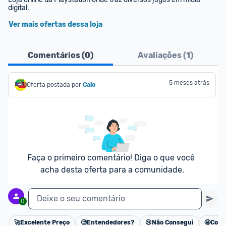
digital.
Ver mais ofertas dessa loja
Comentários (
0
)
Avaliações (
1
)
5 meses atrás
Oferta postada por
Caio
Faça o primeiro comentário! Diga o que você 
acha desta oferta para a comunidade.
Deixe o seu comentário
0
🚀
Excelente Preço
🧐
Entendedores?
😢
Não Consegui
🤩
Cons