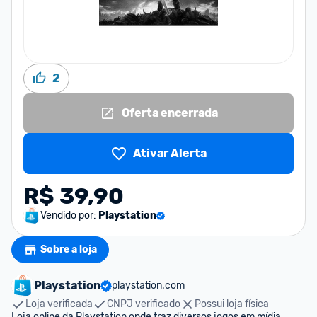
2
Oferta encerrada
Ativar Alerta
R$ 39,90
Vendido por:
Playstation
Sobre a loja
Playstation
playstation.com
Loja verificada
CNPJ verificado
Possui loja física
Loja online da Playstation onde traz diversos jogos em mídia 