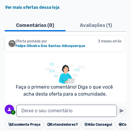
Ver mais ofertas dessa loja
Comentários (
0
)
Avaliações (
1
)
Oferta postada por
3 meses atrás
Felipe Oliveira Dos Santos Albuquerque
Faça o primeiro comentário! Diga o que você 
acha desta oferta para a comunidade.
Deixe o seu comentário
0
🚀
Excelente Preço
🧐
Entendedores?
😢
Não Consegui
🤩
Cons
Cancelar