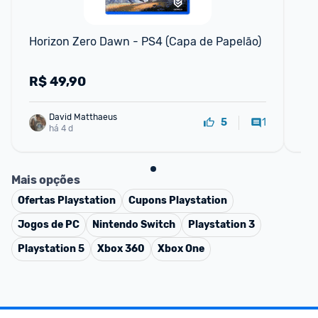
Horizon Zero Dawn - PS4 (Capa de Papelão)
Gh
R$
49,90
R
David Matthaeus 
1
5
há 4 d
Mais opções
Ofertas
Playstation
Cupons
Playstation
Jogos de PC
Nintendo Switch
Playstation 3
Playstation 5
Xbox 360
Xbox One