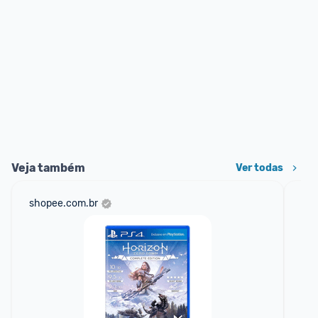
Veja também
Ver todas
shopee.com.br
net