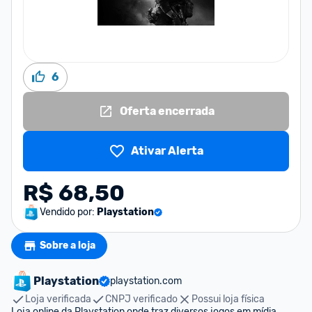
6
Oferta encerrada
Ativar Alerta
R$ 68,50
Vendido por:
Playstation
Sobre a loja
Playstation
playstation.com
Loja verificada
CNPJ verificado
Possui loja física
Loja online da Playstation onde traz diversos jogos em mídia 