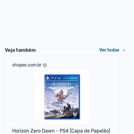
Veja também
Ver todas
shopee.com.br
am
F
Horizon Zero Dawn - PS4 (Capa de Papelão)
Con