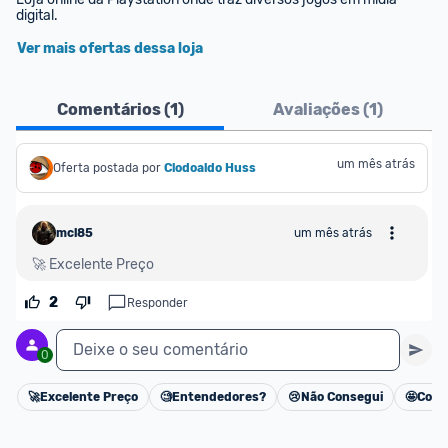
digital.
Ver mais ofertas dessa loja
Comentários (
1
)
Avaliações (
1
)
um mês atrás
Oferta postada por
Clodoaldo Huss 
mcl85
um mês atrás
🚀 Excelente Preço
2
Responder
Deixe o seu comentário
0
🚀
Excelente Preço
🧐
Entendedores?
😢
Não Consegui
🤩
Cons
Cancelar