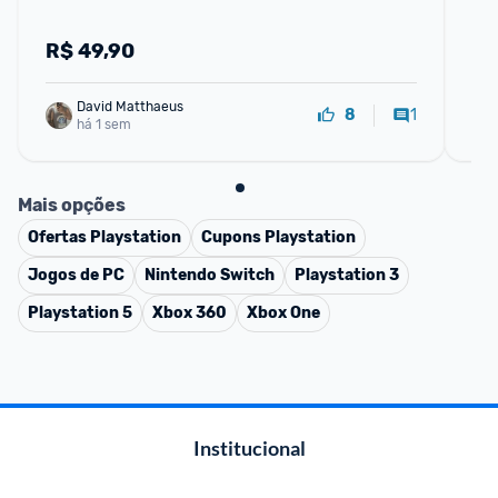
R$
49,90
R
David Matthaeus 
1
8
há 1 sem
Mais opções
Ofertas
Playstation
Cupons
Playstation
Jogos de PC
Nintendo Switch
Playstation 3
Playstation 5
Xbox 360
Xbox One
Institucional