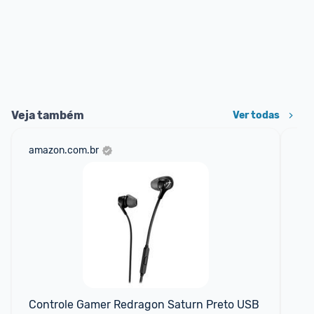
Veja também
Ver todas
amazon.com.br
sho
Controle Gamer Redragon Saturn Preto USB 
Ho