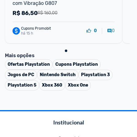
com Vibração G807
R$
86,50
R
R$ 160,00
Cupons Promobit
0
0
há 15 h
Mais opções
Ofertas
Playstation
Cupons
Playstation
Jogos de PC
Nintendo Switch
Playstation 3
Playstation 5
Xbox 360
Xbox One
Institucional