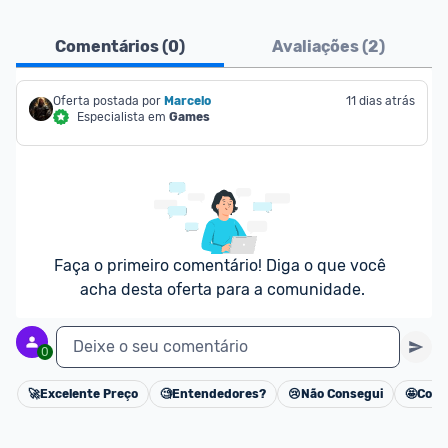
Comentários (
0
)
Avaliações (
2
)
Oferta postada por
Marcelo
11 dias atrás
Especialista em
Games
Faça o primeiro comentário! Diga o que você 
acha desta oferta para a comunidade.
Deixe o seu comentário
0
🚀
Excelente Preço
🧐
Entendedores?
😢
Não Consegui
🤩
Cons
Cancelar