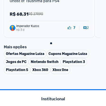
Ghost of Tsushima para PS4
Sca
PS
R$
68,31
R
R$ 279,90
Imperador Kuzco
2
7
há 3 d
Mais opções
Ofertas
Magazine Luiza
Cupons
Magazine Luiza
Jogos de PC
Nintendo Switch
Playstation 3
Playstation 5
Xbox 360
Xbox One
Institucional