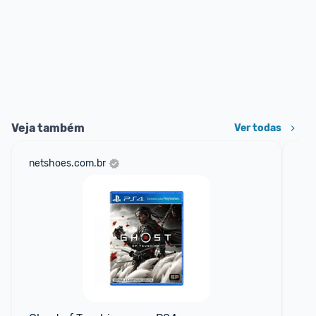
Veja também
Ver todas
netshoes.com.br
mer