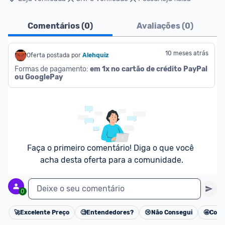
Comentários (
0
)
Avaliações (
0
)
10 meses atrás
Oferta postada por
Alehquiz
Formas de pagamento: 
em 1x no cartão de crédito PayPal 
ou GooglePay
Faça o primeiro comentário! Diga o que você 
acha desta oferta para a comunidade.
Deixe o seu comentário
0
🚀
Excelente Preço
🧐
Entendedores?
😢
Não Consegui
🤩
Cons
Cancelar