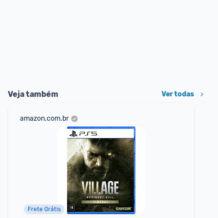
Veja também
Ver todas
amazon.com.br
ali
Frete Grátis