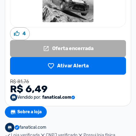
4
Oferta encerrada
Ativar Alerta
R$ 81,76
R$ 6,49
Vendido por:
fanatical.com
Sobre a loja
fanatical.com
Loja verificada
CNPJ verificado
Possui loja física