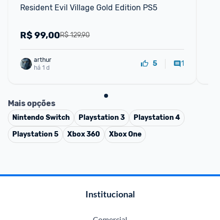
Resident Evil Village Gold Edition PS5
Co
Vi
R$
99,00
R
R$ 129,90
arthur
1
5
há 1 d
Mais opções
Nintendo Switch
Playstation 3
Playstation 4
Playstation 5
Xbox 360
Xbox One
Institucional
Comercial