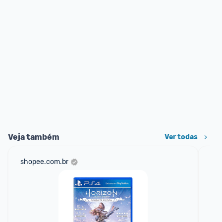
Veja também
Ver todas
shopee.com.br
am