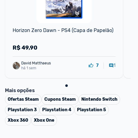
F
Horizon Zero Dawn - PS4 (Capa de Papelão)
Go
R$
49,90
R
David Matthaeus 
1
7
há 1 sem
Mais opções
Ofertas
Steam
Cupons
Steam
Nintendo Switch
Playstation 3
Playstation 4
Playstation 5
Xbox 360
Xbox One