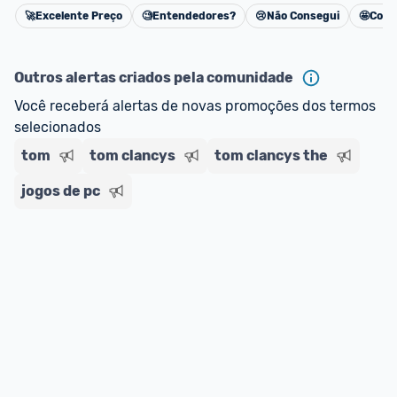
🚀
Excelente Preço
🧐
Entendedores?
😢
Não Consegui
🤩
Cons
Cancelar
Outros alertas criados pela comunidade
Você receberá alertas de novas promoções dos termos 
selecionados
tom
tom clancys
tom clancys the
jogos de pc