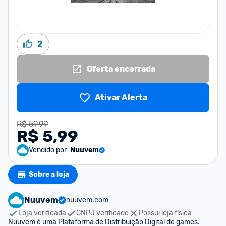
2
Oferta encerrada
Ativar Alerta
R$ 59,99
R$ 5,99
Vendido por:
Nuuvem
Sobre a loja
Nuuvem
nuuvem.com
Loja verificada
CNPJ verificado
Possui loja física
Nuuvem é uma Plataforma de Distribuição Digital de games. 