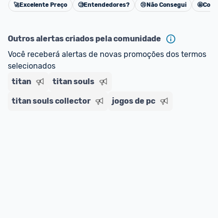
🚀
Excelente Preço
🧐
Entendedores?
😢
Não Consegui
🤩
Cons
Cancelar
Outros alertas criados pela comunidade
Você receberá alertas de novas promoções dos termos 
selecionados
titan
titan souls
titan souls collector
jogos de pc