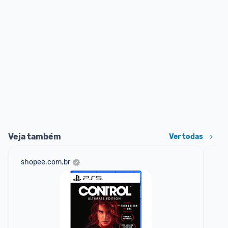
Veja também
Ver todas
shopee.com.br
am