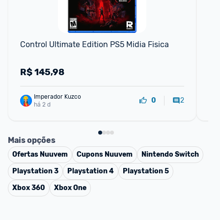
F
Control Ultimate Edition PS5 Midia Fisica
Ho
R$
145,98
R
Imperador Kuzco
2
0
há 2 d
Mais opções
Ofertas
Nuuvem
Cupons
Nuuvem
Nintendo Switch
Playstation 3
Playstation 4
Playstation 5
Xbox 360
Xbox One