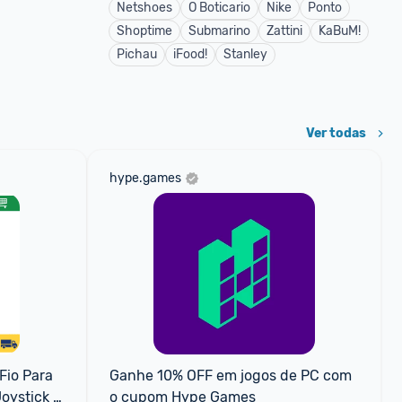
Netshoes
O Boticario
Nike
Ponto
Shoptime
Submarino
Zattini
KaBuM!
Pichau
iFood!
Stanley
Ver todas
hype.games
io Para 
Ganhe 10% OFF em jogos de PC com 
ystick 
o cupom Hype Games