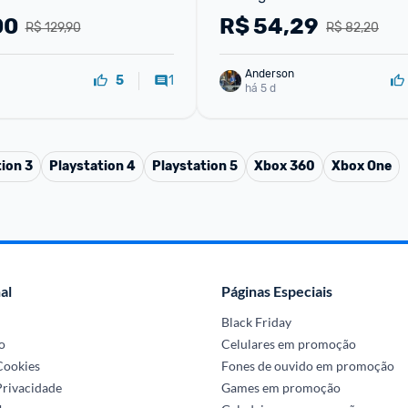
Jogo
00
R$
54,29
R$ 129,90
R$ 82,20
Anderson
1
5
há 5 d
ion 3
Playstation 4
Playstation 5
Xbox 360
Xbox One
al
Páginas Especiais
Black Friday
o
Celulares em promoção
 Cookies
Fones de ouvido em promoção
Privacidade
Games em promoção