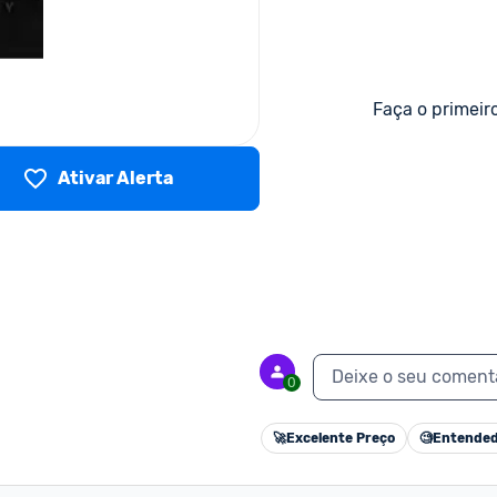
Faça o primeir
Ativar Alerta
Deixe o seu coment
0
🚀
Excelente Preço
🧐
Entended