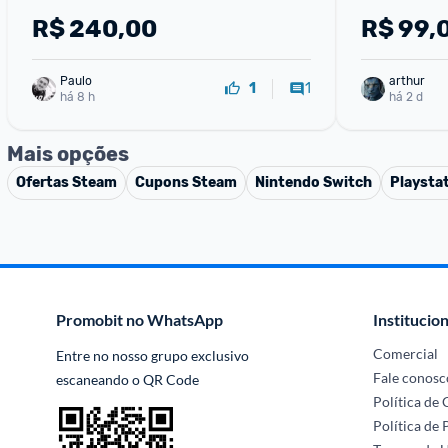
R$
240,00
R$
99,
Paulo
arthur
1
1
há 8 h
há 2 d
Mais opções
Ofertas
Steam
Cupons
Steam
Nintendo Switch
Playstat
Promobit no WhatsApp
Institucion
Comercial
Entre no nosso grupo exclusivo 
Fale conosc
escaneando o QR Code
Política de
Política de 