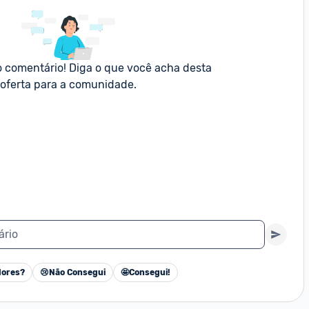
o comentário! Diga o que você acha desta 
oferta para a comunidade.
ário
ores?
😢
Não Consegui
🤩
Consegui!
Cancelar