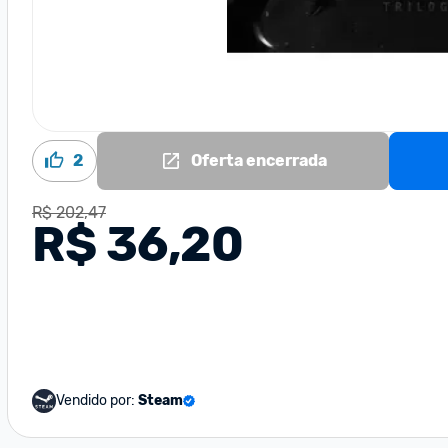
2
Oferta encerrada
R$ 202,47
R$ 36,20
Vendido por:
Steam