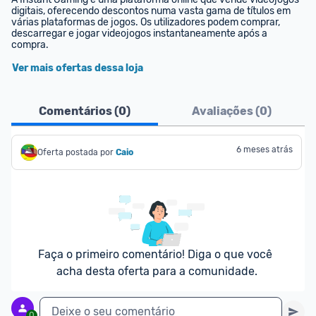
digitais, oferecendo descontos numa vasta gama de títulos em 
várias plataformas de jogos. Os utilizadores podem comprar, 
descarregar e jogar videojogos instantaneamente após a 
compra.
Ver mais ofertas dessa loja
Comentários (
0
)
Avaliações (
0
)
6 meses atrás
Oferta postada por
Caio
Faça o primeiro comentário! Diga o que você 
acha desta oferta para a comunidade.
Deixe o seu comentário
0