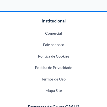
Institucional
Comercial
Fale conosco
Política de Cookies
Política de Privacidade
Termos de Uso
Mapa Site
Empresas do Grupo CASH3