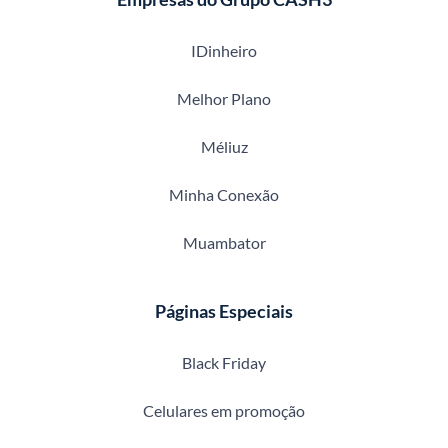
IDinheiro
Melhor Plano
Méliuz
Minha Conexão
Muambator
Páginas Especiais
Black Friday
Celulares em promoção