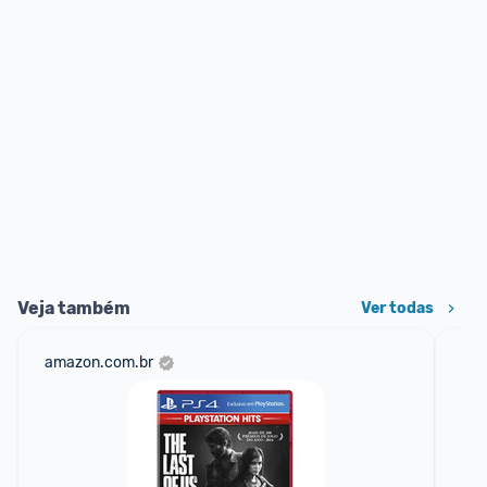
Veja também
Ver todas
amazon.com.br
hy