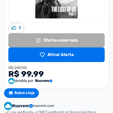
7
Oferta encerrada
Ativar Alerta
R$ 249,90
R$ 99,99
Vendido por:
Nuuvem
Sobre a loja
Nuuvem
nuuvem.com
Loja verificada
CNPJ verificado
Possui loja física