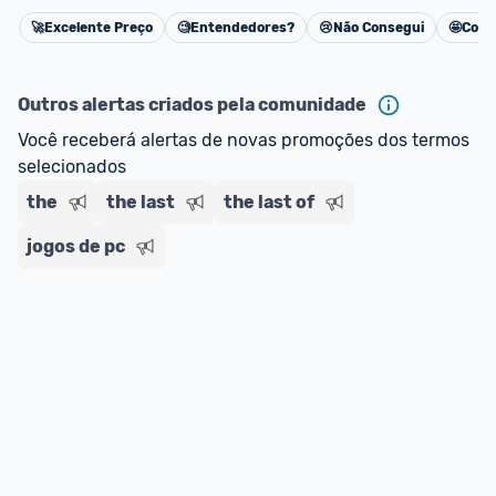
🚀
Excelente Preço
🧐
Entendedores?
😢
Não Consegui
🤩
Cons
Cancelar
Outros alertas criados pela comunidade
Você receberá alertas de novas promoções dos termos 
selecionados
the
the last
the last of
jogos de pc