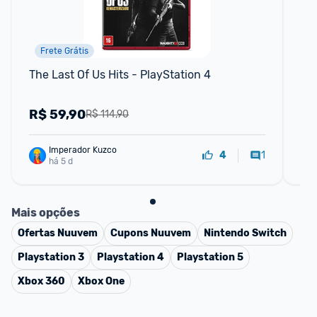
Frete Grátis
The Last Of Us Hits - PlayStation 4
DE
em
R$
59,90
C
R$ 114,90
Imperador Kuzco
1
4
há 5 d
Mais opções
Ofertas
Nuuvem
Cupons
Nuuvem
Nintendo Switch
Playstation 3
Playstation 4
Playstation 5
Xbox 360
Xbox One