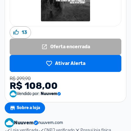
13
Oferta encerrada
Ativar Alerta
R$ 299,90
R$ 108,00
Vendido por:
Nuuvem
Sobre a loja
Nuuvem
nuuvem.com
Loja verificada
CNPJ verificado
Possui loja física