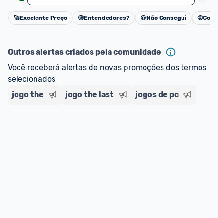
🚀
Excelente Preço
🧐
Entendedores?
😢
Não Consegui
🤩
Cons
Cancelar
Outros alertas criados pela comunidade
Você receberá alertas de novas promoções dos termos 
selecionados
jogo the
jogo the last
jogos de pc