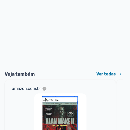
Veja também
Ver todas
amazon.com.br
mer