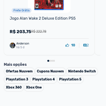
Frete Grátis
Jogo Alan Wake 2 Deluxe Edition PS5
Con
82
R$
203,75
R
R$ 222,78
Anderson
2
10
há 5 d
Mais opções
Ofertas
Nuuvem
Cupons
Nuuvem
Nintendo Switch
Playstation 3
Playstation 4
Playstation 5
Xbox 360
Xbox One