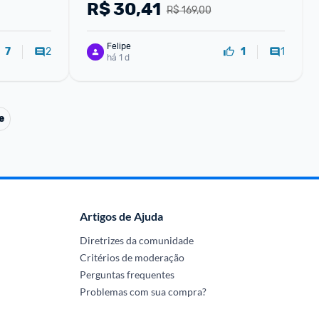
R$
30,41
R$ 169,00
Felipe
2
1
7
1
há 1 d
e
Artigos de Ajuda
Diretrizes da comunidade
Critérios de moderação
Perguntas frequentes
Problemas com sua compra?