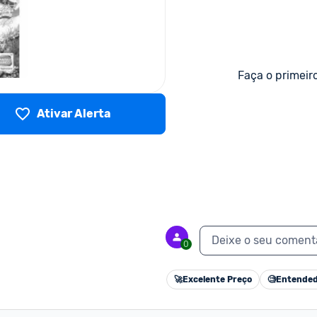
Faça o primeir
Ativar Alerta
Deixe o seu coment
0
🚀
Excelente Preço
🧐
Entended