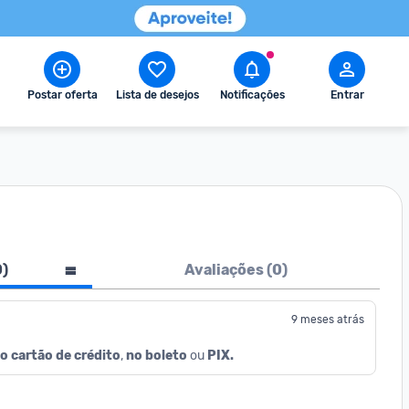
Postar oferta
Lista de desejos
Notificações
Entrar
0
)
Avaliações (
0
)
9 meses atrás
o cartão de crédito
, 
no boleto
 ou 
PIX.