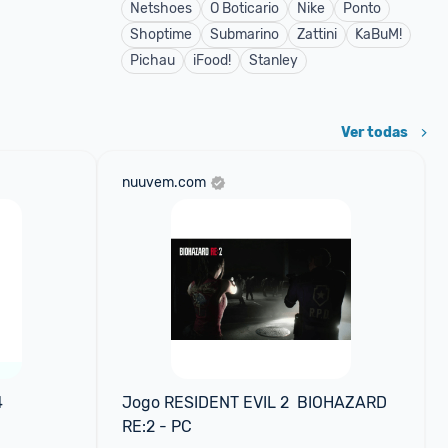
Netshoes
O Boticario
Nike
Ponto
Shoptime
Submarino
Zattini
KaBuM!
Pichau
iFood!
Stanley
Ver todas
nuuvem.com
4
Jogo RESIDENT EVIL 2  BIOHAZARD 
RE:2 - PC