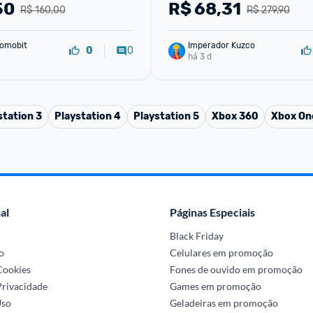
50
R$
68,31
R$ 160,00
R$ 279,90
omobit
Imperador Kuzco
0
0
há 3 d
station 3
Playstation 4
Playstation 5
Xbox 360
Xbox On
al
Páginas Especiais
Black Friday
o
Celulares em promoção
 Cookies
Fones de ouvido em promoção
Privacidade
Games em promoção
Uso
Geladeiras em promoção