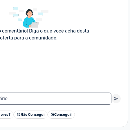
o comentário! Diga o que você acha desta 
oferta para a comunidade.
ário
ores?
😢
Não Consegui
🤩
Consegui!
Cancelar