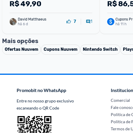
R$
49,90
R$
86,
David Matthaeus 
Cupons Pr
1
7
há 6 d
há 11 h
Mais opções
Ofertas
Nuuvem
Cupons
Nuuvem
Nintendo Switch
Play
Promobit no WhatsApp
Institucion
Comercial
Entre no nosso grupo exclusivo 
Fale conosc
escaneando o QR Code
Política de
Política de 
Termos de 