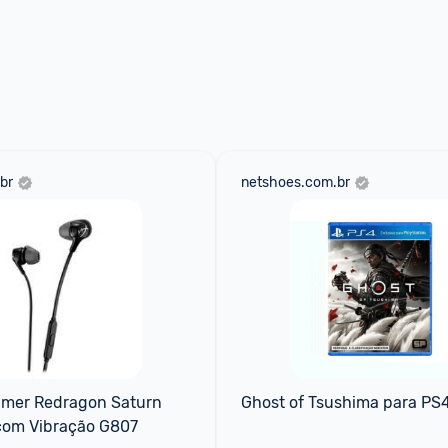
br
netshoes.com.br
amer Redragon Saturn 
Ghost of Tsushima para PS
com Vibração G807