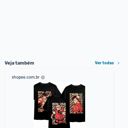
Veja também
Ver todas
shopee.com.br
net