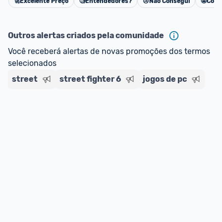
🚀
Excelente Preço
🧐
Entendedores?
😢
Não Consegui
🤩
Cons
Cancelar
Outros alertas criados pela comunidade
Você receberá alertas de novas promoções dos termos 
selecionados
street
street fighter 6
jogos de pc