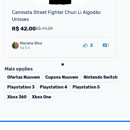
Camiseta Street Fighter Chun Li Algodão 
Tên
Unissex
R$
42,00
R
R$ 44,09
Mariana Silva
1
2
há 5 d
Mais opções
Ofertas
Nuuvem
Cupons
Nuuvem
Nintendo Switch
Playstation 3
Playstation 4
Playstation 5
Xbox 360
Xbox One