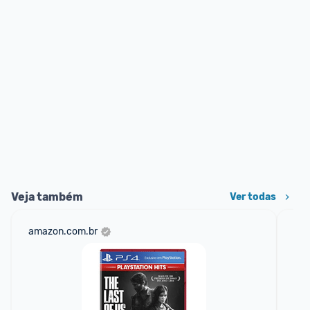
Veja também
Ver todas
amazon.com.br
ali