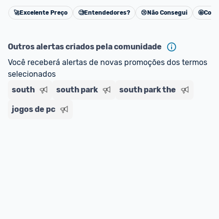
🚀
Excelente Preço
🧐
Entendedores?
😢
Não Consegui
🤩
Cons
Cancelar
Outros alertas criados pela comunidade
Você receberá alertas de novas promoções dos termos 
selecionados
south
south park
south park the
jogos de pc