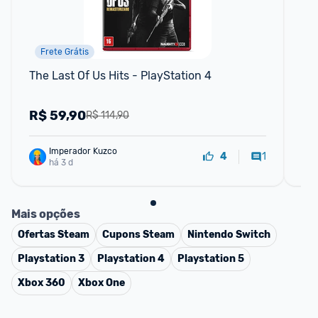
Frete Grátis
The Last Of Us Hits - PlayStation 4
Bic
Di
R$
59,90
R
R$ 114,90
Imperador Kuzco
1
4
há 3 d
Mais opções
Ofertas
Steam
Cupons
Steam
Nintendo Switch
Playstation 3
Playstation 4
Playstation 5
Xbox 360
Xbox One