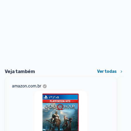
Veja também
Ver todas
amazon.com.br
sho