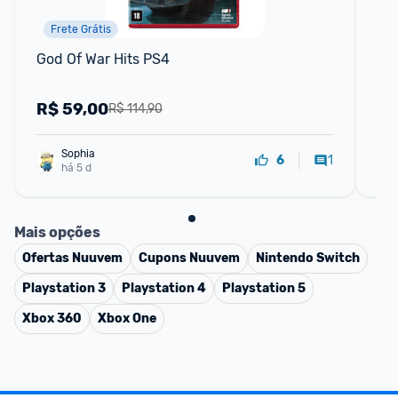
Frete Grátis
God Of War Hits PS4
Ho
R$
59,00
R
R$ 114,90
Sophia
1
6
há 5 d
Mais opções
Ofertas
Nuuvem
Cupons
Nuuvem
Nintendo Switch
Playstation 3
Playstation 4
Playstation 5
Xbox 360
Xbox One