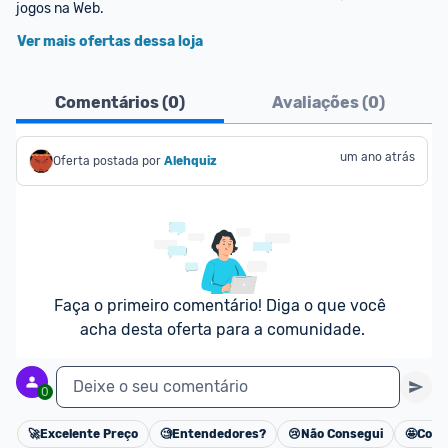
jogos na Web.
Ver mais ofertas dessa loja
Comentários (
0
)
Avaliações (
0
)
um ano atrás
Oferta postada por
Alehquiz
Faça o primeiro comentário! Diga o que você 
acha desta oferta para a comunidade.
Deixe o seu comentário
0
🚀
Excelente Preço
🧐
Entendedores?
😢
Não Consegui
🤩
Cons
Cancelar