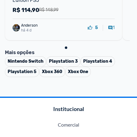
Edition PS5
R$
114,90
R
R$ 148,99
Anderson
1
5
há 4 d
Mais opções
Nintendo Switch
Playstation 3
Playstation 4
Playstation 5
Xbox 360
Xbox One
Institucional
Comercial