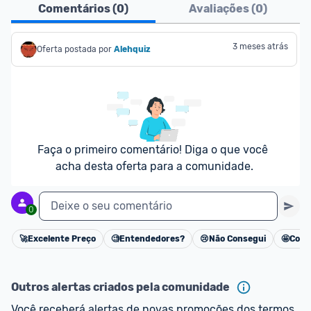
Comentários (
0
)
Avaliações (
0
)
3 meses atrás
Oferta postada por
Alehquiz
Faça o primeiro comentário! Diga o que você 
acha desta oferta para a comunidade.
Deixe o seu comentário
0
🚀
Excelente Preço
🧐
Entendedores?
😢
Não Consegui
🤩
Cons
Cancelar
Outros alertas criados pela comunidade
Você receberá alertas de novas promoções dos termos 