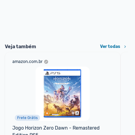
Veja também
Ver todas
amazon.com.br
st
Frete Grátis
Jogo Horizon Zero Dawn - Remastered 
Ne