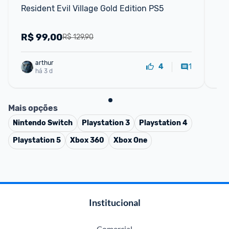
Resident Evil Village Gold Edition PS5
Va
R$
99,00
R
R$ 129,90
arthur
1
4
há 3 d
Mais opções
Nintendo Switch
Playstation 3
Playstation 4
Playstation 5
Xbox 360
Xbox One
Institucional
Comercial