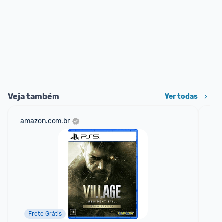
Veja também
Ver todas
amazon.com.br
mer
Frete Grátis