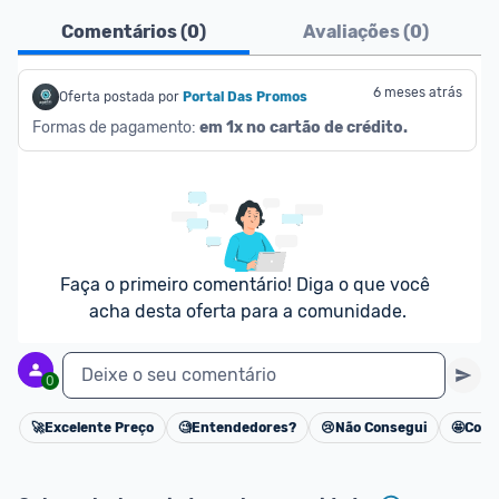
Comentários (
0
)
Avaliações (
0
)
6 meses atrás
Oferta postada por
Portal Das Promos
Formas de pagamento: 
em 1x no cartão de crédito.
Faça o primeiro comentário! Diga o que você 
acha desta oferta para a comunidade.
Deixe o seu comentário
0
🚀
Excelente Preço
🧐
Entendedores?
😢
Não Consegui
🤩
Cons
Cancelar