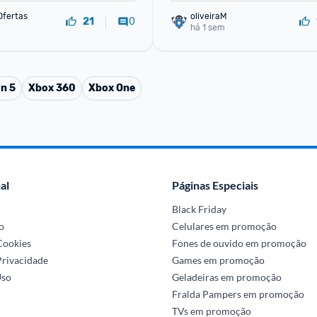
Ofertas
oliveiraM
0
21
há 1 sem
on 5
Xbox 360
Xbox One
al
Páginas Especiais
Black Friday
o
Celulares em promoção
 Cookies
Fones de ouvido em promoção
Privacidade
Games em promoção
Uso
Geladeiras em promoção
Fralda Pampers em promoção
TVs em promoção