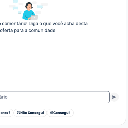
o comentário! Diga o que você acha desta 
oferta para a comunidade.
ário
ores?
😢
Não Consegui
🤩
Consegui!
Cancelar