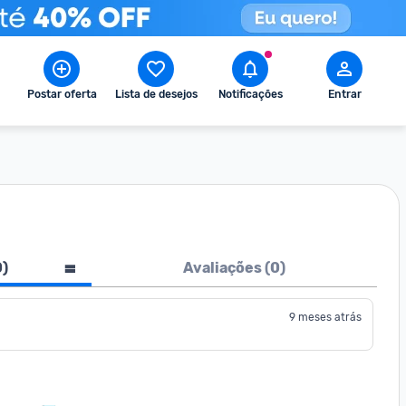
Postar oferta
Lista de desejos
Notificações
Entrar
0
)
Avaliações (
0
)
9 meses atrás