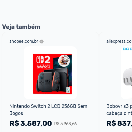
Veja também
shopee.com.br
aliexpress.c
Nintendo Switch 2 LCD 256GB Sem 
Bobovr s3 p
Jogos
cabeça cint
3quest 3s c
R$
3.587,00
R$
837
R$ 5.968,66
condicionad