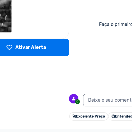
Faça o primeir
Ativar Alerta
Deixe o seu coment
0
🚀
Excelente Preço
🧐
Entended