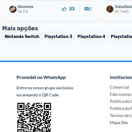
Giovanna
JuliusDas
0
23
há 3 d
há 1 sem
Mais opções
Nintendo Switch
Playstation 3
Playstation 4
Playstati
Promobit no WhatsApp
Institucion
Comercial
Entre no nosso grupo exclusivo 
Fale conosc
escaneando o QR Code
Política de
Política de 
Termos de 
Mapa Site