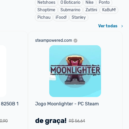
Netshoes
O Boticario
Nike
Ponto
Shoptime
Submarino
Zattini
KaBuM!
Pichau
iFood!
Stanley
Ver todas
steampowered.com
 825GB 1 
Jogo Moonlighter - PC Steam
de graça!
0,90
R$ 56,64