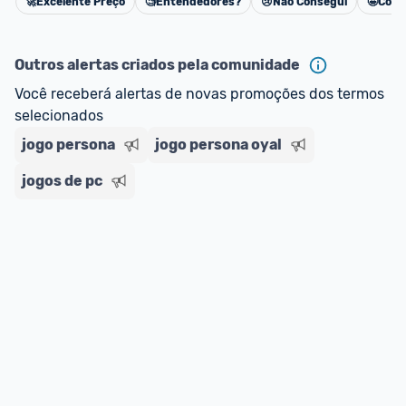
🚀
Excelente Preço
🧐
Entendedores?
😢
Não Consegui
🤩
Cons
Cancelar
Outros alertas criados pela comunidade
Você receberá alertas de novas promoções dos termos 
selecionados
jogo persona
jogo persona oyal
jogos de pc