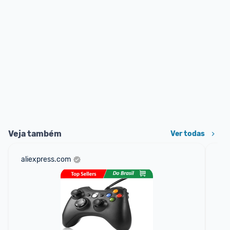
Veja também
Ver todas
aliexpress.com
am