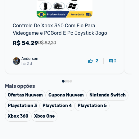
F
Controle De Xbox 360 Com Fio Para 
Ga
Videogame e PCGord E Pc Joystick Jogo
Xb
Jo
R$
54,29
R
R$ 82,20
Anderson
0
2
há 2 d
Mais opções
Ofertas
Nuuvem
Cupons
Nuuvem
Nintendo Switch
Playstation 3
Playstation 4
Playstation 5
Xbox 360
Xbox One