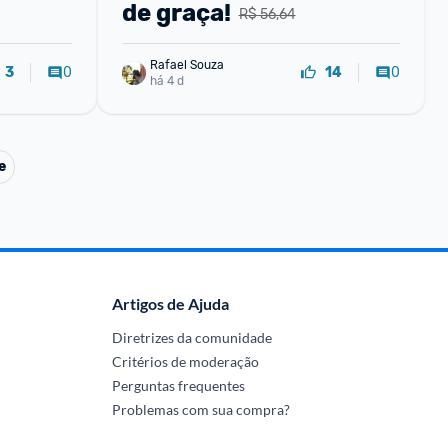
de graça!
R$ 56,64
Rafael Souza
0
0
3
14
há 4 d
e
Artigos de Ajuda
Diretrizes da comunidade
Critérios de moderação
Perguntas frequentes
Problemas com sua compra?