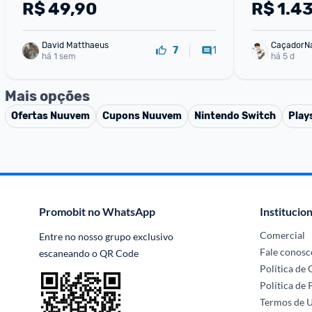
Xbox Serie
R$
49,90
R$
1.4
David Matthaeus 
CaçadorN
1
7
há 1 sem
há 5 d
Mais opções
Ofertas
Nuuvem
Cupons
Nuuvem
Nintendo Switch
Play
Promobit no WhatsApp
Institucion
Comercial
Entre no nosso grupo exclusivo 
Fale conosc
escaneando o QR Code
Política de
Política de 
Termos de 