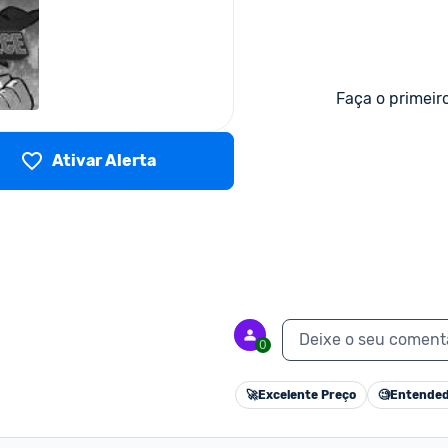
Faça o primeir
Ativar Alerta
Deixe o seu coment
0
🚀
Excelente Preço
🧐
Entended