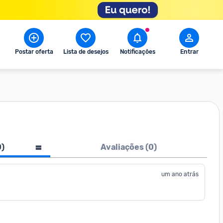
Postar oferta
Lista de desejos
Notificações
Entrar
0
)
Avaliações (
0
)
um ano atrás