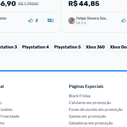
s X|S Xbox One PC Mac
36,90
R$
44,85
R$ 1.799,90
atan
Felipe Oliveira Dos
2
2
 Santos Albuquerqu
há 2 d
e
station 3
Playstation 4
Playstation 5
Xbox 360
Xbox On
al
Páginas Especiais
Black Friday
o
Celulares em promoção
 Cookies
Fones de ouvido em promoção
Privacidade
Games em promoção
Uso
Geladeiras em promoção