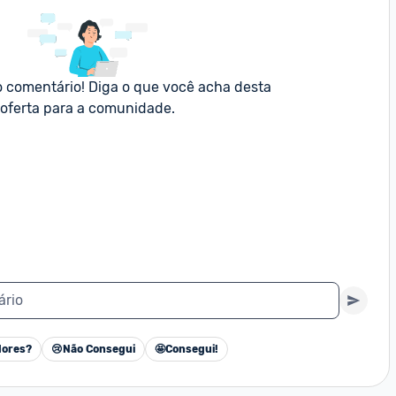
o comentário! Diga o que você acha desta 
oferta para a comunidade.
ário
ores?
😢
Não Consegui
🤩
Consegui!
Cancelar