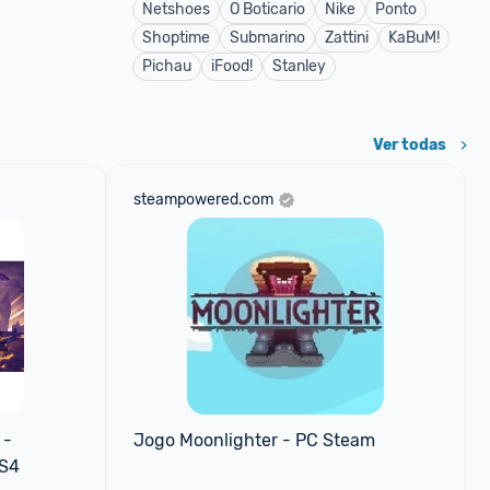
Netshoes
O Boticario
Nike
Ponto
Shoptime
Submarino
Zattini
KaBuM!
Pichau
iFood!
Stanley
Ver todas
steampowered.com
- 
Jogo Moonlighter - PC Steam
PS4