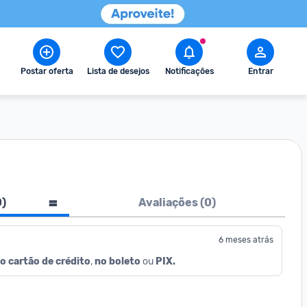
Postar oferta
Lista de desejos
Notificações
Entrar
0
)
Avaliações (
0
)
6 meses atrás
o cartão de crédito
, 
no boleto
 ou 
PIX.