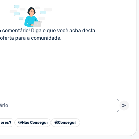
o comentário! Diga o que você acha desta 
oferta para a comunidade.
ário
ores?
😢
Não Consegui
🤩
Consegui!
Cancelar