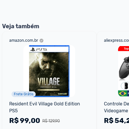
Veja também
amazon.com.br
aliexpress.c
Frete Grátis
Resident Evil Village Gold Edition 
Controle De
PS5
Videogame e
Jogo
R$
99,00
R$
54,
R$ 129,90