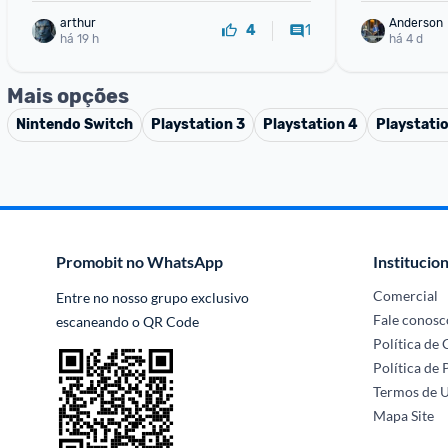
arthur
Anderson
1
4
há 19 h
há 4 d
Mais opções
Nintendo Switch
Playstation 3
Playstation 4
Playstati
Promobit no WhatsApp
Institucion
Comercial
Entre no nosso grupo exclusivo 
Fale conosc
escaneando o QR Code
Política de
Política de 
Termos de 
Mapa Site