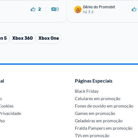
Gênio do Promobit
0
2
há 3 d
on 5
Xbox 360
Xbox One
al
Páginas Especiais
Black Friday
o
Celulares em promoção
 Cookies
Fones de ouvido em promoção
Privacidade
Games em promoção
Uso
Geladeiras em promoção
Fralda Pampers em promoção
TVs em promoção