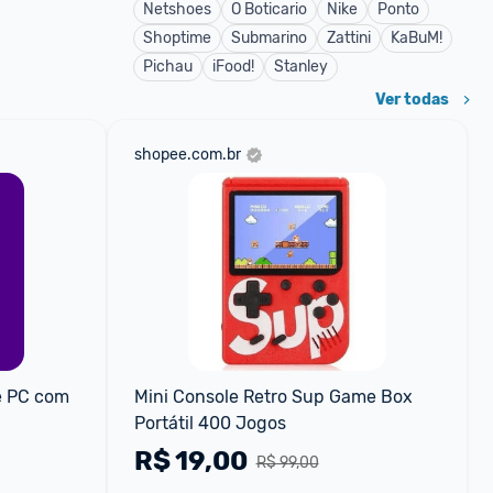
Netshoes
O Boticario
Nike
Ponto
Shoptime
Submarino
Zattini
KaBuM!
Pichau
iFood!
Stanley
Ver todas
shopee.com.br
 PC com 
Mini Console Retro Sup Game Box 
Portátil 400 Jogos
R$
19,00
R$ 99,00