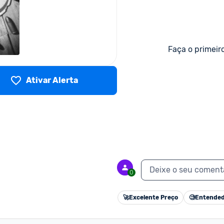
Faça o primeir
Ativar Alerta
Deixe o seu coment
0
🚀
Excelente Preço
🧐
Entended