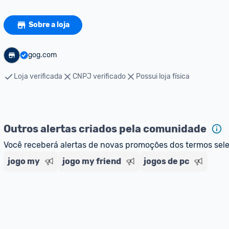
Sobre a loja
gog.com
Loja verificada
CNPJ verificado
Possui loja física
Outros alertas criados pela comunidade
Você receberá alertas de novas promoções dos termos sel
jogo my
jogo my friend
jogos de pc