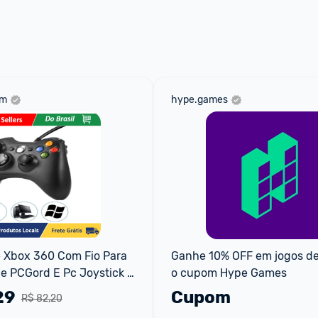
om
hype.games
 Xbox 360 Com Fio Para 
Ganhe 10% OFF em jogos de
 PCGord E Pc Joystick 
o cupom Hype Games
29
Cupom
R$ 82,20