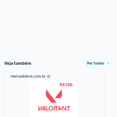
Veja também
Ver todas
mercadolivre.com.br
am