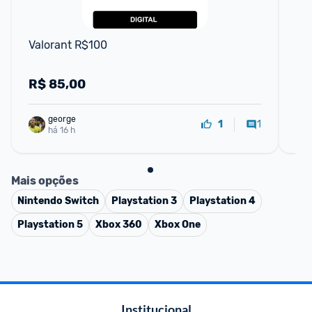
F
Valorant R$100
Res
R$
85,00
R
george
1
1
há 16 h
Mais opções
Nintendo Switch
Playstation 3
Playstation 4
Playstation 5
Xbox 360
Xbox One
Institucional