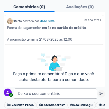
Comentários (
0
)
Avaliações (
0
)
um ano atrás
Oferta postada por
José Silva
Forma de pagamento: 
em 1x no cartão de crédito
.
A promoção termina 21/08/2025 às 12:00
Faça o primeiro comentário! Diga o que você 
acha desta oferta para a comunidade.
Deixe o seu comentário
0
🚀
Excelente Preço
🧐
Entendedores?
😢
Não Consegui
🤩
Cons
Cancelar