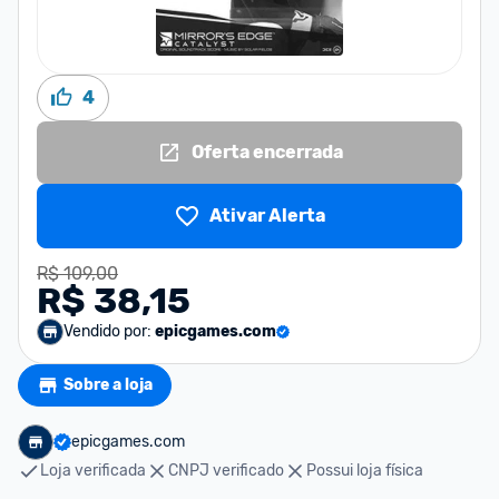
4
Oferta encerrada
Ativar Alerta
R$ 109,00
R$ 38,15
Vendido por:
epicgames.com
Sobre a loja
epicgames.com
Loja verificada
CNPJ verificado
Possui loja física