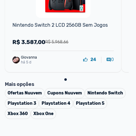
Nintendo Switch 2 LCD 256GB Sem Jogos
Pla
Co
R$
3.587,00
R
R$ 5.968,66
Giovanna
0
24
há 5 d
Mais opções
Ofertas
Nuuvem
Cupons
Nuuvem
Nintendo Switch
Playstation 3
Playstation 4
Playstation 5
Xbox 360
Xbox One