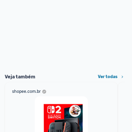
Veja também
Ver todas
shopee.com.br
am