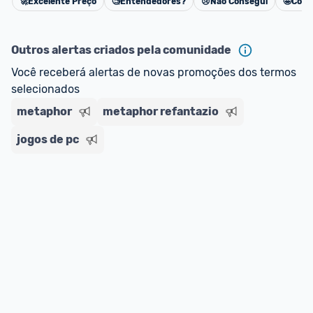
🚀
Excelente Preço
🧐
Entendedores?
😢
Não Consegui
🤩
Cons
Cancelar
Outros alertas criados pela comunidade
Você receberá alertas de novas promoções dos termos 
selecionados
metaphor
metaphor refantazio
jogos de pc