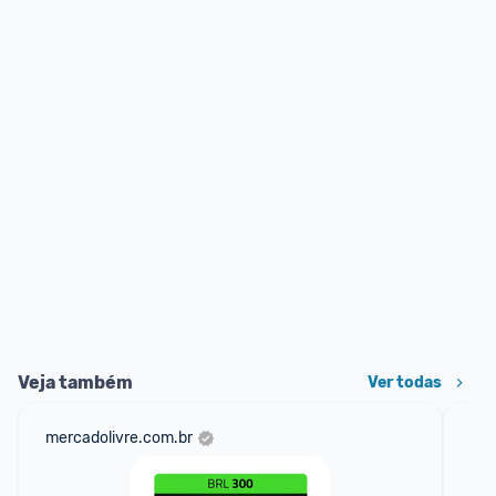
Veja também
Ver todas
mercadolivre.com.br
am