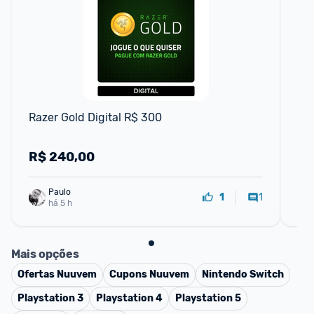
F
Razer Gold Digital R$ 300
Res
R$
240,00
R
Paulo
1
1
há 5 h
Mais opções
Ofertas
Nuuvem
Cupons
Nuuvem
Nintendo Switch
Playstation 3
Playstation 4
Playstation 5