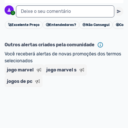
Deixe o seu comentário
0
🚀
Excelente Preço
🧐
Entendedores?
😢
Não Consegui
🤩
Cons
Cancelar
Outros alertas criados pela comunidade
Você receberá alertas de novas promoções dos termos 
selecionados
jogo marvel
jogo marvel s
jogos de pc