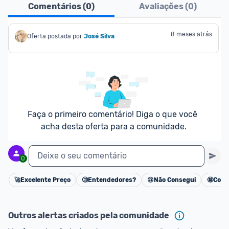
Comentários (
0
)
Avaliações (
0
)
8 meses atrás
Oferta postada por
José Silva
Faça o primeiro comentário! Diga o que você 
acha desta oferta para a comunidade.
Deixe o seu comentário
0
🚀
Excelente Preço
🧐
Entendedores?
😢
Não Consegui
🤩
Cons
Cancelar
Outros alertas criados pela comunidade