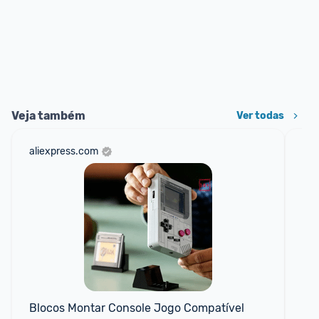
Veja também
Ver todas
aliexpress.com
sho
Blocos Montar Console Jogo Compatível 
Min