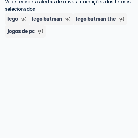
Você receberá alertas de novas promoções dos termos 
selecionados
lego
lego batman
lego batman the
jogos de pc