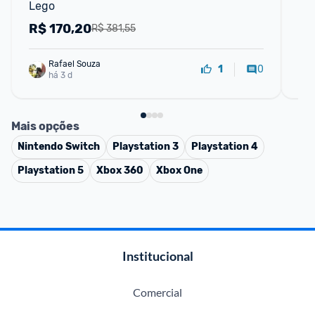
Lego
Co
R$
170,20
R
R$ 381,55
Rafael Souza
0
1
há 3 d
Mais opções
Nintendo Switch
Playstation 3
Playstation 4
Playstation 5
Xbox 360
Xbox One
Institucional
Comercial